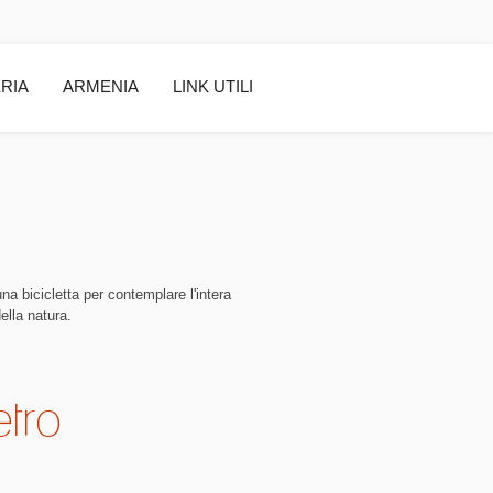
RIA
ARMENIA
LINK UTILI
una bicicletta per contemplare l'intera
ella natura.
etro