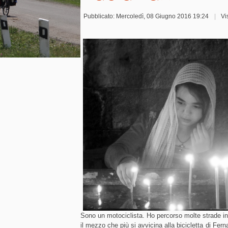
Pubblicato: Mercoledì, 08 Giugno 2016 19:24
Vi
Sono un motociclista. Ho percorso molte strade in s
il mezzo che più si avvicina alla bicicletta di Fer